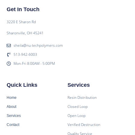
Get In Touch
3220 E Sharon Rd
Sharonville, OH 45241
sheila@nu-techpolymers.com
513-942-6003
Mon-Fri 8:00AM - 5:00PM
Quick Links
Services
Resin Distribution
Home
Closed Loop
About
Open Loop
Services
Verified Destruction
Contact
Quality Service