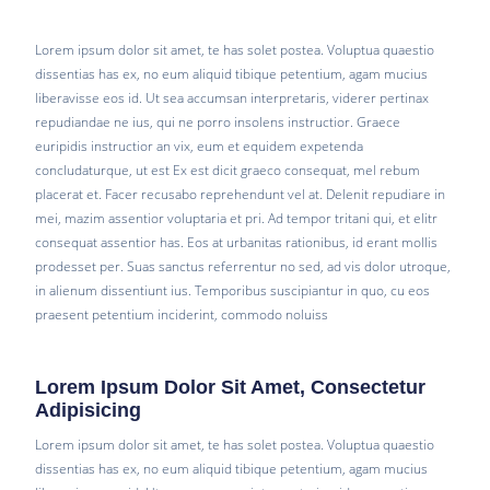
Lorem ipsum dolor sit amet, te has solet postea. Voluptua quaestio
dissentias has ex, no eum aliquid tibique petentium, agam mucius
liberavisse eos id. Ut sea accumsan interpretaris, viderer pertinax
repudiandae ne ius, qui ne porro insolens instructior. Graece
euripidis instructior an vix, eum et equidem expetenda
concludaturque, ut est Ex est dicit graeco consequat, mel rebum
placerat et. Facer recusabo reprehendunt vel at. Delenit repudiare in
mei, mazim assentior voluptaria et pri. Ad tempor tritani qui, et elitr
consequat assentior has. Eos at urbanitas rationibus, id erant mollis
prodesset per. Suas sanctus referrentur no sed, ad vis dolor utroque,
in alienum dissentiunt ius. Temporibus suscipiantur in quo, cu eos
praesent petentium inciderint, commodo noluiss
Lorem Ipsum Dolor Sit Amet, Consectetur
Adipisicing
Lorem ipsum dolor sit amet, te has solet postea. Voluptua quaestio
dissentias has ex, no eum aliquid tibique petentium, agam mucius