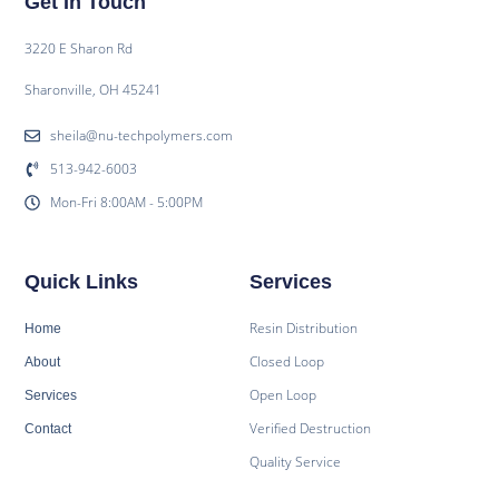
Get In Touch
3220 E Sharon Rd
Sharonville, OH 45241
sheila@nu-techpolymers.com
513-942-6003
Mon-Fri 8:00AM - 5:00PM
Quick Links
Services
Resin Distribution
Home
Closed Loop
About
Open Loop
Services
Verified Destruction
Contact
Quality Service