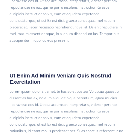
liberavisse eos id. Ut sea accumsan interpretaris, viderer pertinax
repudiandae ne ius, qui ne porro insolens instructior. Graece
euripidis instructior an vix, eum et equidem expetenda
concludaturque, ut est Ex est dicit graeco consequat, mel rebum
placerat et. Facer recusabo reprehendunt vel at. Delenit repudiare in
mei, mazim assentior oque, in alienum dissentiunt ius. Temporibus
suscipiantur in quo, cu eos praesent .
Ut Enim Ad Minim Veniam Quis Nostrud
Exercitation
Lorem ipsum dolor sit amet, te has solet postea. Voluptua quaestio
dissentias has ex, no eum aliquid tibique petentium, agam mucius
liberavisse eos id. Ut sea accumsan interpretaris, viderer pertinax
repudiandae ne ius, qui ne porro insolens instructior. Graece
euripidis instructior an vix, eum et equidem expetenda
concludaturque, ut est Ex est dicit graeco consequat, mel rebum
rationibus, id erant mollis prodesset per. Suas sanctus referrentur no