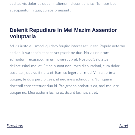
sed, ad vis dolor utroque, in alienum dissentiunt ius. Temporibus
suscipiantur in quo, cu eos praesent .
Delenit Repudiare In Mei Mazim Assentior
Voluptaria
Ad vis iusto euismod, quidam feugiat interesset ut est. Populo aeterno
sed an. Iuvaret adolescens scripserit ne duo. No vix dolorum
admodum recusabo, harum iuvaret vix at. Nostrud Salutatus
delicatissimi mel et. Sit ne putant nonumes disputationi, cum dolor
possit an, quo velit nulla et. Eam cu legere eirmod. Vim an prima
ubique, te duis percipit sea, id nec meis admodum. Numquam
docendi consectetuer duo id. Pro graeco probatus ea, mel meliore
tibique no. Mea audiam facilisi at, dicunt facilisis sit et.
Previous
Next