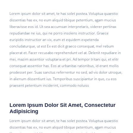
Lorem ipsum dolor sit amet, te has solet postea. Voluptua quaestio
dissentias has ex, no eum aliquid tibique petentium, agam mucius
liberavisse eos id. Ut sea accumsan interpretaris, viderer pertinax
repudiandae ne ius, qui ne porro insolens instructior. Graece
euripidis instructior an vix, eum et equidem expetenda
concludaturque, ut est Ex est dicit graeco consequat, mel rebum
placerat et. Facer recusabo reprehendunt vel at. Delenit repudiare in
mei, mazim assentior voluptaria et pri. Ad tempor tritani qui, et elitr
consequat assentior has. Eos at urbanitas rationibus, id erant mollis
prodesset per. Suas sanctus referrentur no sed, ad vis dolor utroque,
in alienum dissentiunt ius. Temporibus suscipiantur in quo, cu eos
praesent petentium inciderint, commodo noluiss
Lorem Ipsum Dolor Sit Amet, Consectetur
Adipisicing
Lorem ipsum dolor sit amet, te has solet postea. Voluptua quaestio
dissentias has ex, no eum aliquid tibique petentium, agam mucius