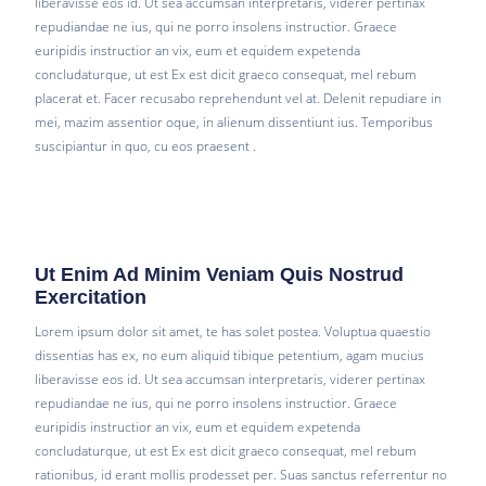
liberavisse eos id. Ut sea accumsan interpretaris, viderer pertinax
repudiandae ne ius, qui ne porro insolens instructior. Graece
euripidis instructior an vix, eum et equidem expetenda
concludaturque, ut est Ex est dicit graeco consequat, mel rebum
placerat et. Facer recusabo reprehendunt vel at. Delenit repudiare in
mei, mazim assentior oque, in alienum dissentiunt ius. Temporibus
suscipiantur in quo, cu eos praesent .
Ut Enim Ad Minim Veniam Quis Nostrud
Exercitation
Lorem ipsum dolor sit amet, te has solet postea. Voluptua quaestio
dissentias has ex, no eum aliquid tibique petentium, agam mucius
liberavisse eos id. Ut sea accumsan interpretaris, viderer pertinax
repudiandae ne ius, qui ne porro insolens instructior. Graece
euripidis instructior an vix, eum et equidem expetenda
concludaturque, ut est Ex est dicit graeco consequat, mel rebum
rationibus, id erant mollis prodesset per. Suas sanctus referrentur no