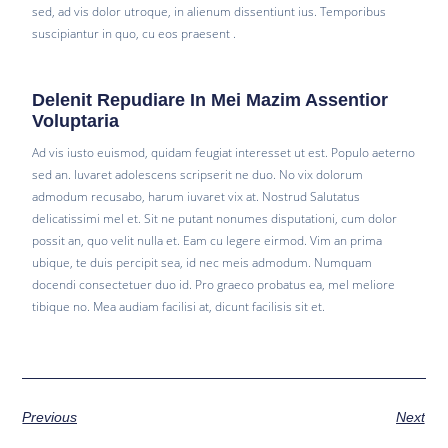
sed, ad vis dolor utroque, in alienum dissentiunt ius. Temporibus
suscipiantur in quo, cu eos praesent .
Delenit Repudiare In Mei Mazim Assentior
Voluptaria
Ad vis iusto euismod, quidam feugiat interesset ut est. Populo aeterno
sed an. Iuvaret adolescens scripserit ne duo. No vix dolorum
admodum recusabo, harum iuvaret vix at. Nostrud Salutatus
delicatissimi mel et. Sit ne putant nonumes disputationi, cum dolor
possit an, quo velit nulla et. Eam cu legere eirmod. Vim an prima
ubique, te duis percipit sea, id nec meis admodum. Numquam
docendi consectetuer duo id. Pro graeco probatus ea, mel meliore
tibique no. Mea audiam facilisi at, dicunt facilisis sit et.
Previous
Next