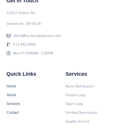
Get In Touch
3220 E Sharon Rd
Sharonville, OH 45241
sheila@nu-techpolymers.com
513-942-6003
Mon-Fri 8:00AM - 5:00PM
Quick Links
Services
Resin Distribution
Home
Closed Loop
About
Open Loop
Services
Verified Destruction
Contact
Quality Service