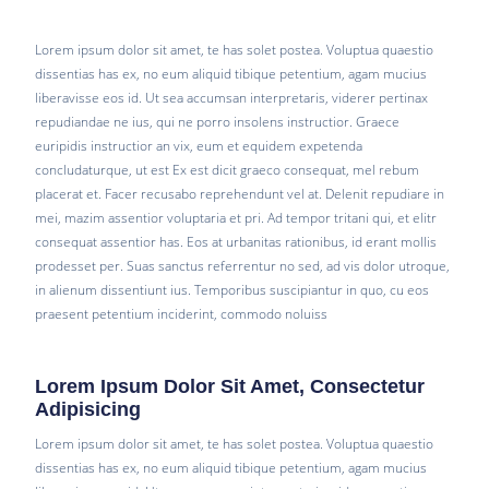
Lorem ipsum dolor sit amet, te has solet postea. Voluptua quaestio
dissentias has ex, no eum aliquid tibique petentium, agam mucius
liberavisse eos id. Ut sea accumsan interpretaris, viderer pertinax
repudiandae ne ius, qui ne porro insolens instructior. Graece
euripidis instructior an vix, eum et equidem expetenda
concludaturque, ut est Ex est dicit graeco consequat, mel rebum
placerat et. Facer recusabo reprehendunt vel at. Delenit repudiare in
mei, mazim assentior voluptaria et pri. Ad tempor tritani qui, et elitr
consequat assentior has. Eos at urbanitas rationibus, id erant mollis
prodesset per. Suas sanctus referrentur no sed, ad vis dolor utroque,
in alienum dissentiunt ius. Temporibus suscipiantur in quo, cu eos
praesent petentium inciderint, commodo noluiss
Lorem Ipsum Dolor Sit Amet, Consectetur
Adipisicing
Lorem ipsum dolor sit amet, te has solet postea. Voluptua quaestio
dissentias has ex, no eum aliquid tibique petentium, agam mucius