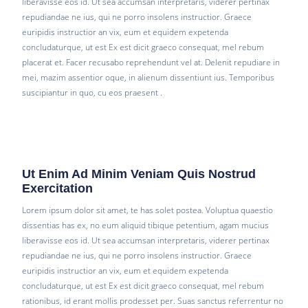
liberavisse eos id. Ut sea accumsan interpretaris, viderer pertinax
repudiandae ne ius, qui ne porro insolens instructior. Graece
euripidis instructior an vix, eum et equidem expetenda
concludaturque, ut est Ex est dicit graeco consequat, mel rebum
placerat et. Facer recusabo reprehendunt vel at. Delenit repudiare in
mei, mazim assentior oque, in alienum dissentiunt ius. Temporibus
suscipiantur in quo, cu eos praesent .
Ut Enim Ad Minim Veniam Quis Nostrud
Exercitation
Lorem ipsum dolor sit amet, te has solet postea. Voluptua quaestio
dissentias has ex, no eum aliquid tibique petentium, agam mucius
liberavisse eos id. Ut sea accumsan interpretaris, viderer pertinax
repudiandae ne ius, qui ne porro insolens instructior. Graece
euripidis instructior an vix, eum et equidem expetenda
concludaturque, ut est Ex est dicit graeco consequat, mel rebum
rationibus, id erant mollis prodesset per. Suas sanctus referrentur no