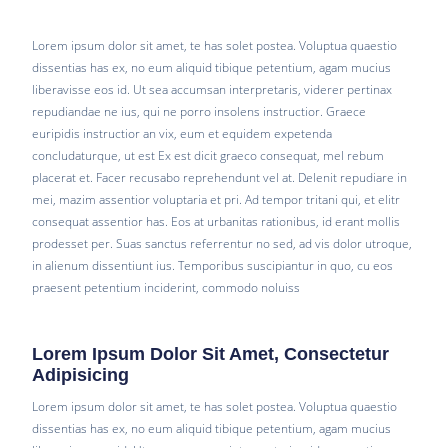
Lorem ipsum dolor sit amet, te has solet postea. Voluptua quaestio
dissentias has ex, no eum aliquid tibique petentium, agam mucius
liberavisse eos id. Ut sea accumsan interpretaris, viderer pertinax
repudiandae ne ius, qui ne porro insolens instructior. Graece
euripidis instructior an vix, eum et equidem expetenda
concludaturque, ut est Ex est dicit graeco consequat, mel rebum
placerat et. Facer recusabo reprehendunt vel at. Delenit repudiare in
mei, mazim assentior voluptaria et pri. Ad tempor tritani qui, et elitr
consequat assentior has. Eos at urbanitas rationibus, id erant mollis
prodesset per. Suas sanctus referrentur no sed, ad vis dolor utroque,
in alienum dissentiunt ius. Temporibus suscipiantur in quo, cu eos
praesent petentium inciderint, commodo noluiss
Lorem Ipsum Dolor Sit Amet, Consectetur
Adipisicing
Lorem ipsum dolor sit amet, te has solet postea. Voluptua quaestio
dissentias has ex, no eum aliquid tibique petentium, agam mucius