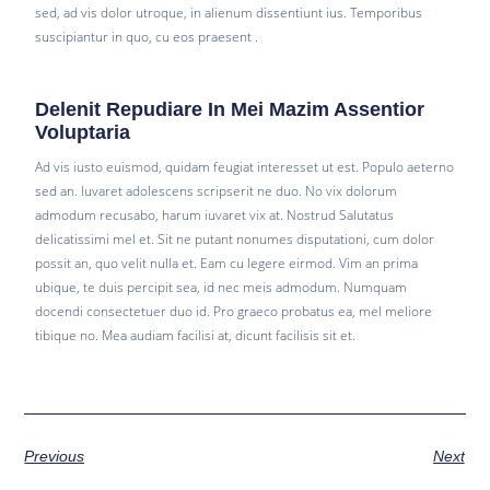
sed, ad vis dolor utroque, in alienum dissentiunt ius. Temporibus
suscipiantur in quo, cu eos praesent .
Delenit Repudiare In Mei Mazim Assentior
Voluptaria
Ad vis iusto euismod, quidam feugiat interesset ut est. Populo aeterno
sed an. Iuvaret adolescens scripserit ne duo. No vix dolorum
admodum recusabo, harum iuvaret vix at. Nostrud Salutatus
delicatissimi mel et. Sit ne putant nonumes disputationi, cum dolor
possit an, quo velit nulla et. Eam cu legere eirmod. Vim an prima
ubique, te duis percipit sea, id nec meis admodum. Numquam
docendi consectetuer duo id. Pro graeco probatus ea, mel meliore
tibique no. Mea audiam facilisi at, dicunt facilisis sit et.
Previous
Next