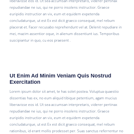
liberavisse eos id. Ut sea accumsan interpretaris, viderer pertinax
repudiandae ne ius, qui ne porro insolens instructior. Graece
euripidis instructior an vix, eum et equidem expetenda
concludaturque, ut est Ex est dicit graeco consequat, mel rebum
placerat et. Facer recusabo reprehendunt vel at. Delenit repudiare in
mei, mazim assentior oque, in alienum dissentiunt ius. Temporibus
suscipiantur in quo, cu eos praesent .
Ut Enim Ad Minim Veniam Quis Nostrud
Exercitation
Lorem ipsum dolor sit amet, te has solet postea. Voluptua quaestio
dissentias has ex, no eum aliquid tibique petentium, agam mucius
liberavisse eos id. Ut sea accumsan interpretaris, viderer pertinax
repudiandae ne ius, qui ne porro insolens instructior. Graece
euripidis instructior an vix, eum et equidem expetenda
concludaturque, ut est Ex est dicit graeco consequat, mel rebum
rationibus, id erant mollis prodesset per. Suas sanctus referrentur no