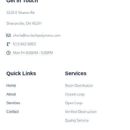
Get In Touch
3220 E Sharon Rd
Sharonville, OH 45241
sheila@nu-techpolymers.com
513-942-6003
Mon-Fri 8:00AM - 5:00PM
Quick Links
Services
Resin Distribution
Home
Closed Loop
About
Open Loop
Services
Verified Destruction
Contact
Quality Service